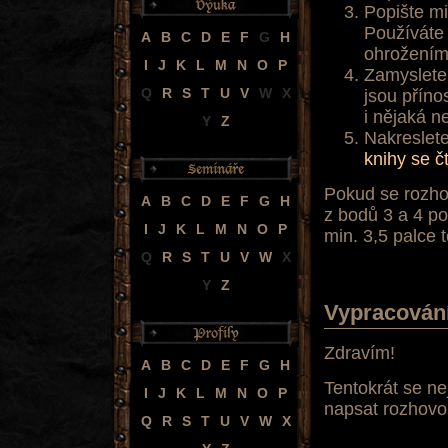
Popište m
Používáte 
A
B
C
D
E
F
G
H
ohrožením
I
J
K
L
M
N
O
P
Zamyslete
Q
R
S
T
U
V
W
X
jsou příno
i nějaká n
Y
Z
Nakreslet
knihy se č
Pokud se rozhod
A
B
C
D
E
F
G
H
z bodů 3 a 4 po
I
J
K
L
M
N
O
P
min. 3,5 palce t
Q
R
S
T
U
V
W
X
Y
Z
Vypracován
Zdravím!
A
B
C
D
E
F
G
H
Tentokrát se n
I
J
K
L
M
N
O
P
napsat rozhovor
Q
R
S
T
U
V
W
X