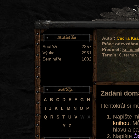
Autor:
Cecilia Kea
Práce odevzdána
Soutěže
2357
Předmět:
Knihomil
Výuka
2951
Termín:
6. termín
Semináře
1002
Zadání dom
A
B
C
D
E
F
G
H
I tentokrát si m
I
J
K
L
M
N
O
P
Napište m
Q
R
S
T
U
V
W
X
knihou
. M
Y
Z
hlavu a pa
Napište
Ód