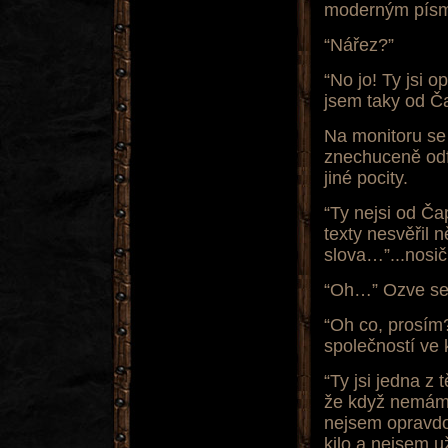
moderným pís
“Nářez?”
“No jo! Ty jsi 
jsem taky od Č
Na monitoru se 
znechuceně odfr
jiné pocity.
“Ty nejsi od Č
texty nesvěřil 
slova…”...nosi
“Oh…” Ozve se E
“Oh co, prosím
společností ve k
“Ty jsi jedna z
že když nemám 
nejsem opravdo
kilo a nejsem u