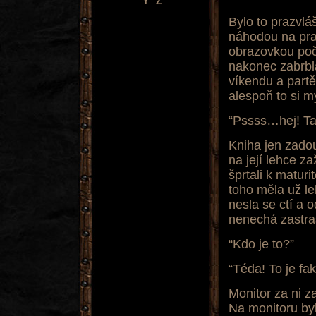
Y
Z
Bylo to prazvlá
náhodou na pra
obrazovkou počí
nakonec zabrbla
víkendu a partě
alespoň to si m
“Pssss…hej! 
Kniha jen zadou
na její lehce za
šprtali k maturi
toho měla už leh
nesla se ctí a 
nenechá zastraš
“Kdo je to?”
“Téda! To je f
Monitor za ni z
Na monitoru byl