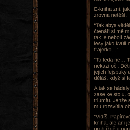
E-kniha zní, ja
zrovna netěší.
“Tak abys vědě
čtenáři si mě m
tak je nebolí z
lesy jako kvůl
frajerko…”
“To teda ne… T
nekazí oči. Dět
jejich fejsbuky
děláš, když si
A tak se hádaly
zase ke stolu, o
triumfu. Jenže s
mu rozsvítila o
“Vidíš. Papírov
kniha, ale ani j
prohlížeč a nap