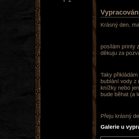
Y
Z
Vypracován
Krásný den, m
posílám printy
děkuju za pozvá
Taky přikládám
bublání vody z
knížky nebo jen 
bude běhat (a lé
Přeju krásný den
Galerie u vyp