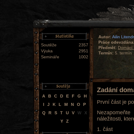
Autor:
Ailin Litend
Práce odevzdána
Soutěže
2357
Předmět:
Domácí 
Výuka
2951
Termín:
5. termín
Semináře
1002
Zadání dom
A
B
C
D
E
F
G
H
První část je p
I
J
K
L
M
N
O
P
Nezapomeňte 
Q
R
S
T
U
V
W
X
náležitosti, kt
Y
Z
1. část