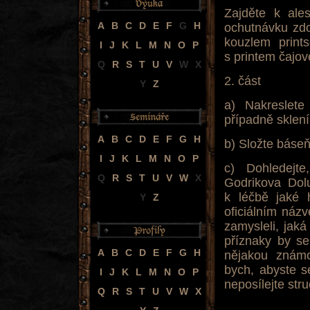
Zajděte k ale
A
B
C
D
E
F
G
H
ochutnávku zdo
kouzlem prints
I
J
K
L
M
N
O
P
s printem čajo
Q
R
S
T
U
V
W
X
2. část
Y
Z
a) Nakreslete
případně sklen
A
B
C
D
E
F
G
H
b) Složte báseň
I
J
K
L
M
N
O
P
c) Dohledejt
Q
R
S
T
U
V
W
X
Godrikova Dol
k léčbě jaké 
Y
Z
oficiálním názv
zamysleli, jak
příznaky by se 
A
B
C
D
E
F
G
H
nějakou známo
bych, abyste s
I
J
K
L
M
N
O
P
neposílejte st
Q
R
S
T
U
V
W
X