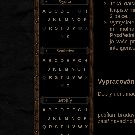
Jaká dalš
Napište mi
A
B
C
D
E
F
G
H
3 palce.
I
J
K
L
M
N
O
P
Vymyslete
Q
R
S
T
U
V
W
X
minimálně
Prostředni
Y
Z
je vaše p
inteligenc
A
B
C
D
E
F
G
H
I
J
K
L
M
N
O
P
Q
R
S
T
U
V
W
X
Vypracován
Y
Z
Dobrý den, ma
A
B
C
D
E
F
G
H
posílám bradav
I
J
K
L
M
N
O
P
zastřihávacího 
Q
R
S
T
U
V
W
X