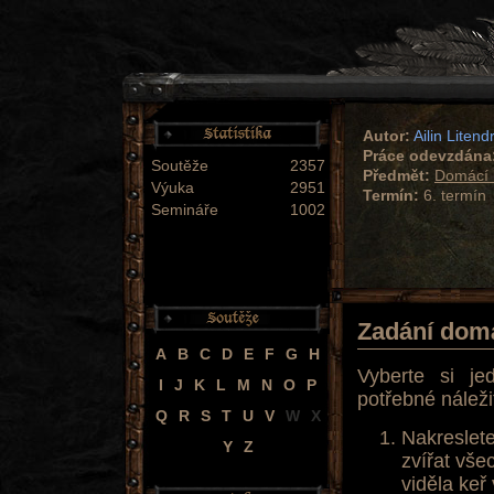
Autor:
Ailin Litend
Práce odevzdána
Soutěže
2357
Předmět:
Domácí 
Výuka
2951
Termín:
6. termín
Semináře
1002
Zadání dom
A
B
C
D
E
F
G
H
Vyberte si j
I
J
K
L
M
N
O
P
potřebné náleži
Q
R
S
T
U
V
W
X
Nakreslete
Y
Z
zvířat vše
viděla keř