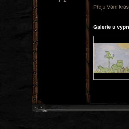
Y
Z
Přeju Vám krás
Galerie u vyp