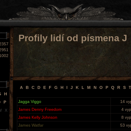
Profily lidí od písmena J
2357
2951
1002
A
B
C
D
E
F
G
H
I
J
K
L
M
N
O
P
Q
R
S
G
H
Jagga Viggo
14 vy
O
P
James Denny Freedom
4 vy
W
X
James Kelly Johnson
8 vy
James Watfar
53 vy