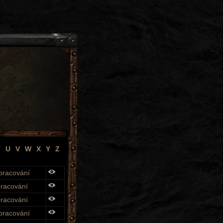
T
U
V
W
X
Y
Z
pracování
pracování
pracování
pracování