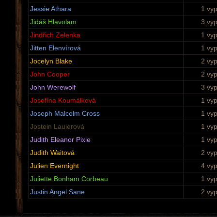
Jessie Athara
1 vy
Jidáš Hlavolam
3 vy
Jindřich Zelenka
1 vy
Jitten Elenvírová
1 vy
Jocelyn Blake
2 vy
John Cooper
2 vy
John Werewolf
3 vy
Josefína Koumálková
1 vy
Joseph Malcolm Cross
1 vy
Jostein Lauierová
1 vy
Judith Eleanor Pixie
1 vy
Judith Waitová
2 vy
Julien Evernight
4 vy
Juliette Bonham Corbeau
1 vy
Justin Angel Sane
2 vy