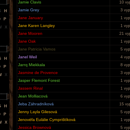
Jamie Clavis
10 vy
Jamie Grey
3 vy
G
H
Jane January
1 vy
O
P
Jane Karen Langley
1 vy
W
X
Jane Mooren
21 vy
Jane Oak
1 vy
Jane Patricia Vamos
5 vy
Janel Weil
4 vy
G
H
Jarrq Miekkala
8 vy
O
P
Jasmine de Provence
3 vy
W
X
Jasper Flemont Forest
1 vy
Jassem Rinal
1 vy
Jean Molliacová
6 vy
Jeba Záhradníková
15 vy
G
H
Jenny Layla Gilesová
5 vy
O
P
Jenovéfa Eulálie Cymprištíková
1 vy
W
X
Jessica Brownová
5 vy