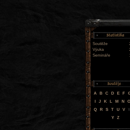
Soutěže
Výuka
Semináře
A
B
C
D
E
F
I
J
K
L
M
N
Q
R
S
T
U
V
Y
Z