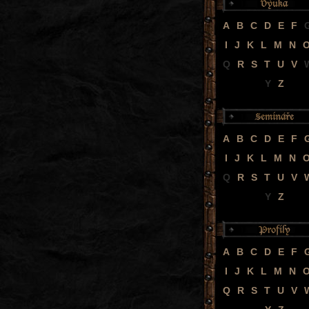
A
B
C
D
E
F
I
J
K
L
M
N
Q
R
S
T
U
V
Y
Z
A
B
C
D
E
F
I
J
K
L
M
N
Q
R
S
T
U
V
Y
Z
A
B
C
D
E
F
I
J
K
L
M
N
Q
R
S
T
U
V