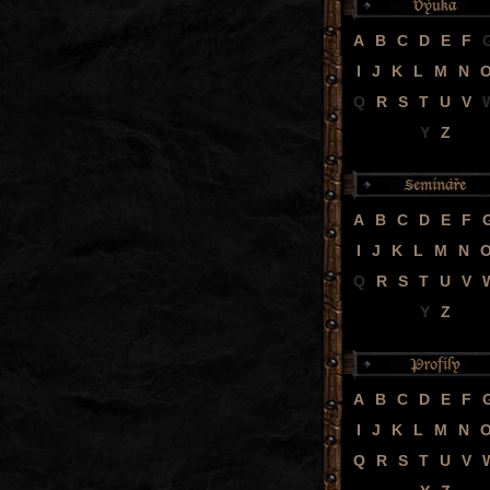
A
B
C
D
E
F
I
J
K
L
M
N
Q
R
S
T
U
V
Y
Z
A
B
C
D
E
F
I
J
K
L
M
N
Q
R
S
T
U
V
Y
Z
A
B
C
D
E
F
I
J
K
L
M
N
Q
R
S
T
U
V