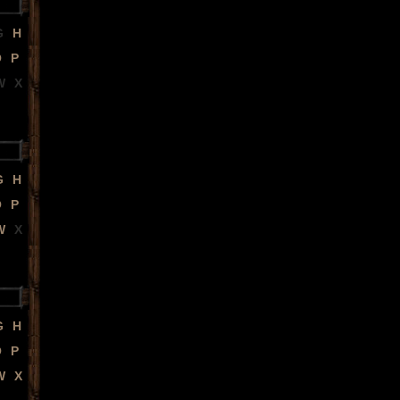
G
H
O
P
W
X
G
H
O
P
W
X
G
H
O
P
W
X