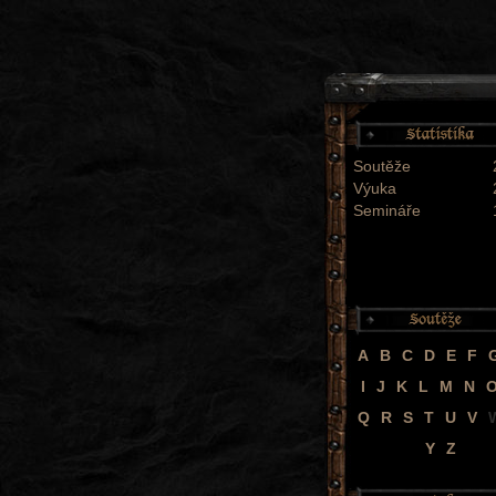
Soutěže
Výuka
Semináře
A
B
C
D
E
F
I
J
K
L
M
N
Q
R
S
T
U
V
Y
Z