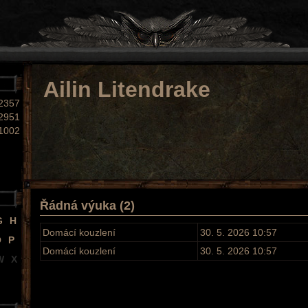
Ailin Litendrake
2357
2951
1002
Řádná výuka (2)
G
H
Domácí kouzlení
30. 5. 2026 10:57
O
P
Domácí kouzlení
30. 5. 2026 10:57
W
X